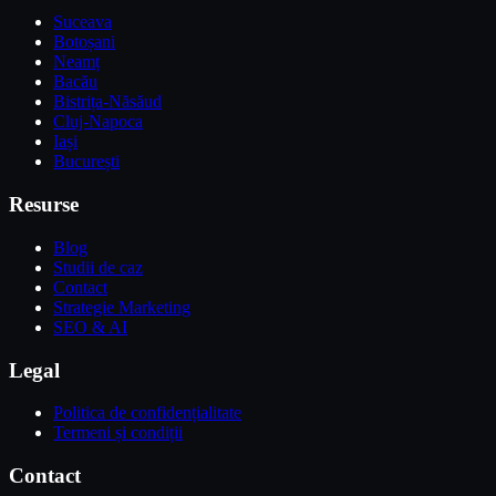
Suceava
Botoșani
Neamț
Bacău
Bistrița-Năsăud
Cluj-Napoca
Iași
București
Resurse
Blog
Studii de caz
Contact
Strategie Marketing
SEO & AI
Legal
Politica de confidențialitate
Termeni și condiții
Contact