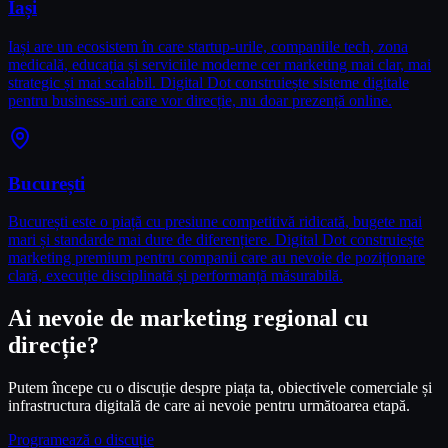
Iași
Iași are un ecosistem în care startup-urile, companiile tech, zona
medicală, educația și serviciile moderne cer marketing mai clar, mai
strategic și mai scalabil. Digital Dot construiește sisteme digitale
pentru business-uri care vor direcție, nu doar prezență online.
București
București este o piață cu presiune competitivă ridicată, bugete mai
mari și standarde mai dure de diferențiere. Digital Dot construiește
marketing premium pentru companii care au nevoie de poziționare
clară, execuție disciplinată și performanță măsurabilă.
Ai nevoie de marketing regional cu
direcție?
Putem începe cu o discuție despre piața ta, obiectivele comerciale și
infrastructura digitală de care ai nevoie pentru următoarea etapă.
Programează o discuție