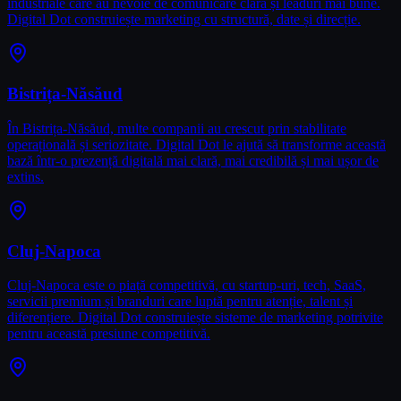
industriale care au nevoie de comunicare clară și leaduri mai bune.
Digital Dot construiește marketing cu structură, date și direcție.
Bistrița-Năsăud
În Bistrița-Năsăud, multe companii au crescut prin stabilitate
operațională și seriozitate. Digital Dot le ajută să transforme această
bază într-o prezență digitală mai clară, mai credibilă și mai ușor de
extins.
Cluj-Napoca
Cluj-Napoca este o piață competitivă, cu startup-uri, tech, SaaS,
servicii premium și branduri care luptă pentru atenție, talent și
diferențiere. Digital Dot construiește sisteme de marketing potrivite
pentru această presiune competitivă.