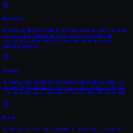
Botoșani
În Botoșani, diferența dintre un business cunoscut local și un brand
ales constant se construiește prin claritate. Digital Dot ajută
companiile locale să treacă de la prezență online sporadică la
marketing structurat.
Neamț
În Neamț, multe companii cresc sănătos prin stabilitate, relații și
reputație. Digital Dot aduce aceste atuuri într-o arhitectură digitală
clară, potrivită pentru consolidare de brand și dezvoltare regională.
Bacău
Bacăul are o piață activă, cu servicii, retail regional și companii