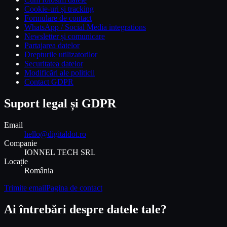
Cookie-uri și tracking
Formulare de contact
WhatsApp / Social Media integrations
Newsletter și comunicare
Partajarea datelor
Drepturile utilizatorilor
Securitatea datelor
Modificări ale politicii
Contact GDPR
Suport legal și GDPR
Email
hello@digitaldot.ro
Companie
IONNEL TECH SRL
Locație
România
Trimite email
Pagina de contact
Ai întrebări despre datele tale?