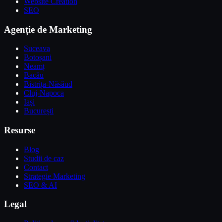
Website Creation
SEO
Agenție de Marketing
Suceava
Botoșani
Neamț
Bacău
Bistrița-Năsăud
Cluj-Napoca
Iași
București
Resurse
Blog
Studii de caz
Contact
Strategie Marketing
SEO & AI
Legal