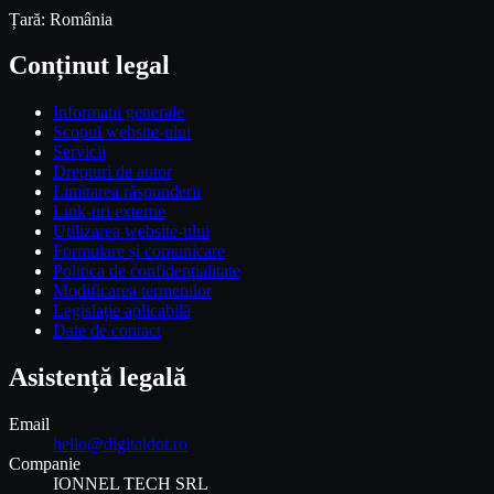
Țară: România
Conținut legal
Informații generale
Scopul website-ului
Servicii
Drepturi de autor
Limitarea răspunderii
Link-uri externe
Utilizarea website-ului
Formulare și comunicare
Politica de confidențialitate
Modificarea termenilor
Legislație aplicabilă
Date de contact
Asistență legală
Email
hello@digitaldot.ro
Companie
IONNEL TECH SRL