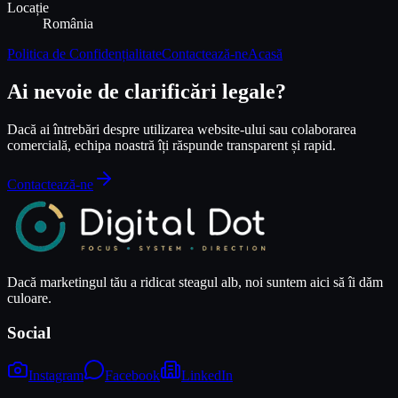
Locație
România
Politica de Confidențialitate
Contactează-ne
Acasă
Ai nevoie de clarificări legale?
Dacă ai întrebări despre utilizarea website-ului sau colaborarea
comercială, echipa noastră îți răspunde transparent și rapid.
Contactează-ne
Dacă marketingul tău a ridicat steagul alb, noi suntem aici să îi dăm
culoare.
Social
Instagram
Facebook
LinkedIn