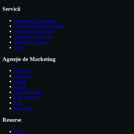
Servicii
Strategie de Marketing
Social Media Management
Producție Foto/Video
Google & Meta Ads
Website Creation
SEO
Agenție de Marketing
Suceava
Botoșani
Neamț
Bacău
Bistrița-Năsăud
Cluj-Napoca
Iași
București
Resurse
Blog