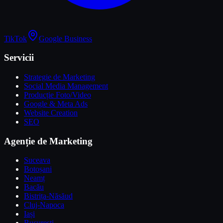
TikTok
Google Business
Servicii
Strategie de Marketing
Social Media Management
Producție Foto/Video
Google & Meta Ads
Website Creation
SEO
Agenție de Marketing
Suceava
Botoșani
Neamț
Bacău
Bistrița-Năsăud
Cluj-Napoca
Iași
București