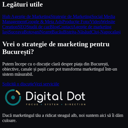
Legături utile
Hub Agenție de Marketing
Strategie de Marketing
Social Media
Management
Google & Meta Ads
Producție Foto/Video
Website
Creation
SEO
Studii de caz
Blog
Contact
Agenție de marketing
Iași
Suceava
Botoșani
Neamț
Bacău
Bistrița-Năsăud
Cluj-Napoca
Iași
Vrei o strategie de marketing pentru
București?
Putem începe cu o discuție clară despre piața din București,
obiective, canale și pașii care pot transforma marketingul într-un
sistem măsurabil.
Solicită o discuție
Vezi serviciile
Dacă marketingul tău a ridicat steagul alb, noi suntem aici să îi dăm
culoare.