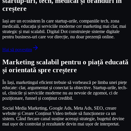
startup-uri, tech, medical și branduri în
creștere
Iași are un ecosistem în care startup-urile, companiile tech, zona
medicală, educația și serviciile moderne cer marketing mai clar, mai
strategic și mai scalabil. Digital Dot construiește sisteme digitale
pentru business-uri care vor direcție, nu doar prezență online.
Hai să povestim
Marketing scalabil pentru o piață educată
și orientată spre creștere
În Iași, marketingul eficient trebuie să vorbească pe limba unei piețe
educate: clar, argumentat și conectat la obiective. Startup-urile, tech-
ul, clinicile și serviciile moderne nu au nevoie de zgomot, ci de
poziționare, funnel și conținut credibil.
Social Media Marketing, Google Ads, Meta Ads, SEO, creare
website și Creare Conținut Video trebuie să funcționeze ca un
sistem. Când fiecare canal susține aceeași strategie, bugetul devine
mai ușor de controlat și rezultatele devin mai ușor de interpretat.