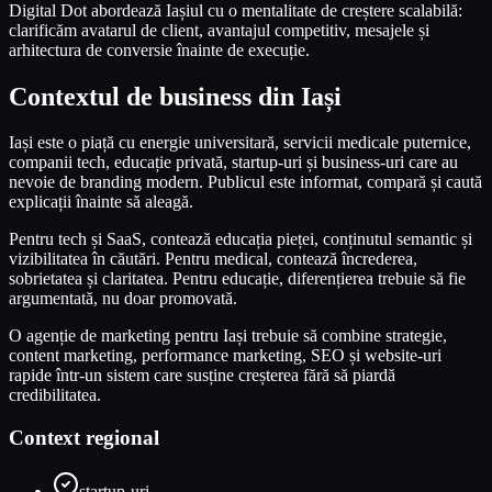
Digital Dot abordează Iașiul cu o mentalitate de creștere scalabilă:
clarificăm avatarul de client, avantajul competitiv, mesajele și
arhitectura de conversie înainte de execuție.
Contextul de business din Iași
Iași este o piață cu energie universitară, servicii medicale puternice,
companii tech, educație privată, startup-uri și business-uri care au
nevoie de branding modern. Publicul este informat, compară și caută
explicații înainte să aleagă.
Pentru tech și SaaS, contează educația pieței, conținutul semantic și
vizibilitatea în căutări. Pentru medical, contează încrederea,
sobrietatea și claritatea. Pentru educație, diferențierea trebuie să fie
argumentată, nu doar promovată.
O agenție de marketing pentru Iași trebuie să combine strategie,
content marketing, performance marketing, SEO și website-uri
rapide într-un sistem care susține creșterea fără să piardă
credibilitatea.
Context regional
startup-uri