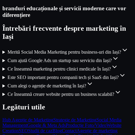
branduri educaționale și servicii moderne care vor
diferențiere
Întrebări frecvente despre marketing în
Iași
Merită Social Media Marketing pentru business-uri din Iași?
Cum ajută Google Ads un startup sau serviciu din Iași?
Ce înseamnă marketing pentru clinici medicale în Iași?
Este SEO important pentru companii tech și SaaS din Iași?
Cum alegi o agenție de marketing în Iași?
Ce înseamnă creare website pentru un business scalabil?
Legături utile
Hub Agenție de Marketing
Strategie de Marketing
Social Media
Management
Google & Meta Ads
Producție Foto/Video
Website
Creation
SEO
Studii de caz
Blog
Contact
Agenție de marketing