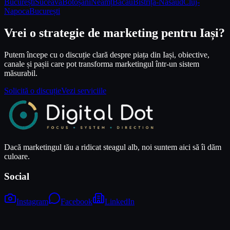
București
Suceava
Botoșani
Neamț
Bacău
Bistrița-Năsăud
Cluj-
Napoca
București
Vrei o strategie de marketing pentru Iași?
Putem începe cu o discuție clară despre piața din Iași, obiective,
canale și pașii care pot transforma marketingul într-un sistem
măsurabil.
Solicită o discuție
Vezi serviciile
Dacă marketingul tău a ridicat steagul alb, noi suntem aici să îi dăm
culoare.
Social
Instagram
Facebook
LinkedIn