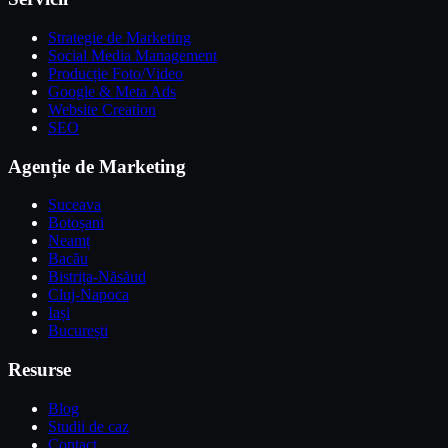
Strategie de Marketing
Social Media Management
Producție Foto/Video
Google & Meta Ads
Website Creation
SEO
Agenție de Marketing
Suceava
Botoșani
Neamț
Bacău
Bistrița-Năsăud
Cluj-Napoca
Iași
București
Resurse
Blog
Studii de caz
Contact