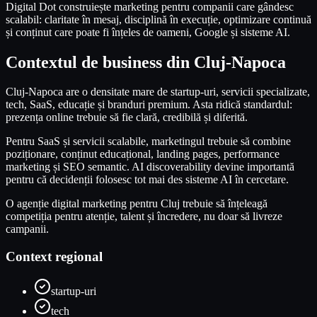
Digital Dot construiește marketing pentru companii care gândesc
scalabil: claritate în mesaj, disciplină în execuție, optimizare continuă
și conținut care poate fi înțeles de oameni, Google și sisteme AI.
Contextul de business din Cluj-Napoca
Cluj-Napoca are o densitate mare de startup-uri, servicii specializate,
tech, SaaS, educație și branduri premium. Asta ridică standardul:
prezența online trebuie să fie clară, credibilă și diferită.
Pentru SaaS și servicii scalabile, marketingul trebuie să combine
poziționare, conținut educațional, landing pages, performance
marketing și SEO semantic. AI discoverability devine importantă
pentru că decidenții folosesc tot mai des sisteme AI în cercetare.
O agenție digital marketing pentru Cluj trebuie să înțeleagă
competiția pentru atenție, talent și încredere, nu doar să livreze
campanii.
Context regional
startup-uri
tech