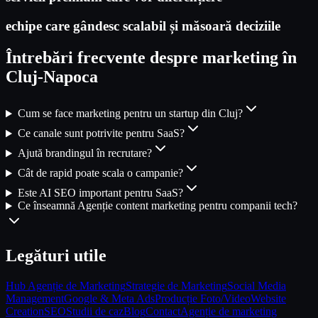
echipe care gândesc scalabil și măsoară deciziile
Întrebări frecvente despre marketing în
Cluj-Napoca
Cum se face marketing pentru un startup din Cluj?
Ce canale sunt potrivite pentru SaaS?
Ajută brandingul în recrutare?
Cât de rapid poate scala o campanie?
Este AI SEO important pentru SaaS?
Ce înseamnă Agenție content marketing pentru companii tech?
Legături utile
Hub Agenție de Marketing
Strategie de Marketing
Social Media
Management
Google & Meta Ads
Producție Foto/Video
Website
Creation
SEO
Studii de caz
Blog
Contact
Agenție de marketing