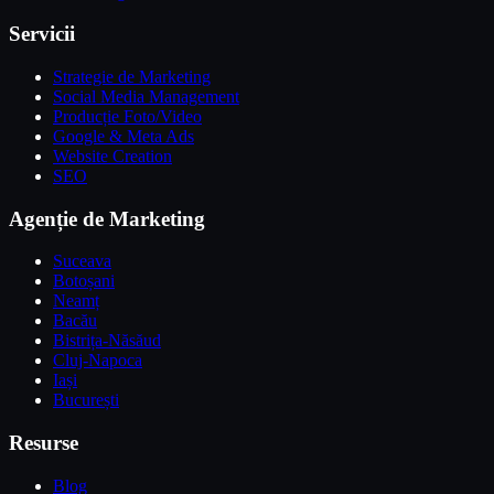
Servicii
Strategie de Marketing
Social Media Management
Producție Foto/Video
Google & Meta Ads
Website Creation
SEO
Agenție de Marketing
Suceava
Botoșani
Neamț
Bacău
Bistrița-Năsăud
Cluj-Napoca
Iași
București
Resurse
Blog