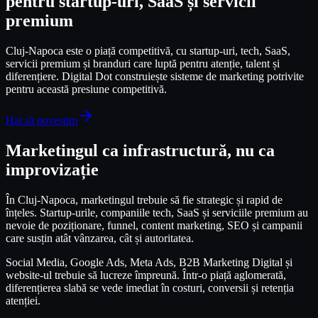
pentru startup-uri, SaaS și servicii
premium
Cluj-Napoca este o piață competitivă, cu startup-uri, tech, SaaS,
servicii premium și branduri care luptă pentru atenție, talent și
diferențiere. Digital Dot construiește sisteme de marketing potrivite
pentru această presiune competitivă.
Hai să povestim
Marketingul ca infrastructură, nu ca
improvizație
În Cluj-Napoca, marketingul trebuie să fie strategic și rapid de
înțeles. Startup-urile, companiile tech, SaaS și serviciile premium au
nevoie de poziționare, funnel, content marketing, SEO și campanii
care susțin atât vânzarea, cât și autoritatea.
Social Media, Google Ads, Meta Ads, B2B Marketing Digital și
website-ul trebuie să lucreze împreună. Într-o piață aglomerată,
diferențierea slabă se vede imediat în costuri, conversii și retenția
atenției.