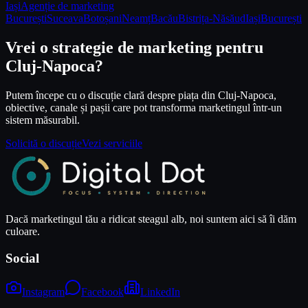
Iași
Agenție de marketing
București
Suceava
Botoșani
Neamț
Bacău
Bistrița-Năsăud
Iași
București
Vrei o strategie de marketing pentru
Cluj-Napoca?
Putem începe cu o discuție clară despre piața din Cluj-Napoca,
obiective, canale și pașii care pot transforma marketingul într-un
sistem măsurabil.
Solicită o discuție
Vezi serviciile
Dacă marketingul tău a ridicat steagul alb, noi suntem aici să îi dăm
culoare.
Social
Instagram
Facebook
LinkedIn