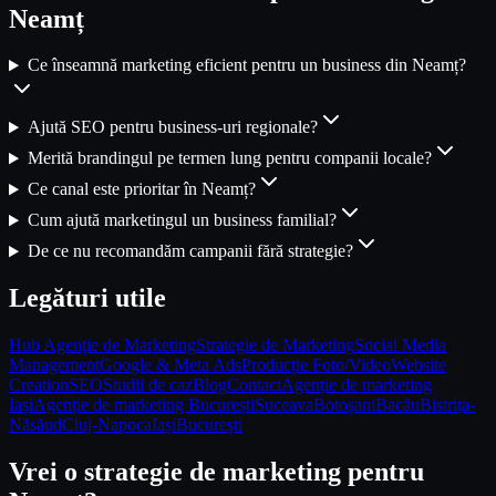
Neamț
Ce înseamnă marketing eficient pentru un business din Neamț?
Ajută SEO pentru business-uri regionale?
Merită brandingul pe termen lung pentru companii locale?
Ce canal este prioritar în Neamț?
Cum ajută marketingul un business familial?
De ce nu recomandăm campanii fără strategie?
Legături utile
Hub Agenție de Marketing
Strategie de Marketing
Social Media
Management
Google & Meta Ads
Producție Foto/Video
Website
Creation
SEO
Studii de caz
Blog
Contact
Agenție de marketing
Iași
Agenție de marketing București
Suceava
Botoșani
Bacău
Bistrița-
Năsăud
Cluj-Napoca
Iași
București
Vrei o strategie de marketing pentru