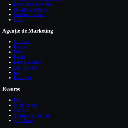
Producție Foto/Video
Google & Meta Ads
Website Creation
SEO
Agenție de Marketing
Suceava
Botoșani
Neamț
Bacău
Bistrița-Năsăud
Cluj-Napoca
Iași
București
Resurse
Blog
Studii de caz
Contact
Strategie Marketing
SEO & AI