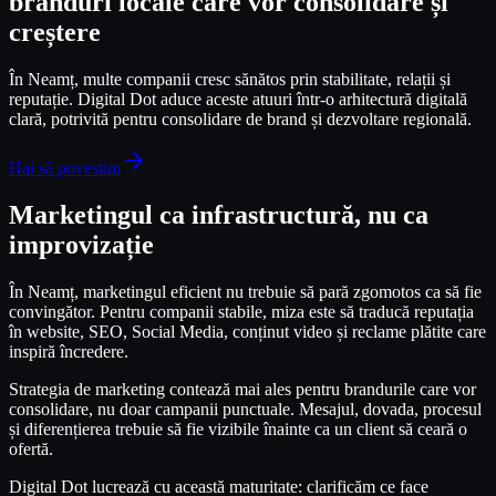
branduri locale care vor consolidare și
creștere
În Neamț, multe companii cresc sănătos prin stabilitate, relații și
reputație. Digital Dot aduce aceste atuuri într-o arhitectură digitală
clară, potrivită pentru consolidare de brand și dezvoltare regională.
Hai să povestim
Marketingul ca infrastructură, nu ca
improvizație
În Neamț, marketingul eficient nu trebuie să pară zgomotos ca să fie
convingător. Pentru companii stabile, miza este să traducă reputația
în website, SEO, Social Media, conținut video și reclame plătite care
inspiră încredere.
Strategia de marketing contează mai ales pentru brandurile care vor
consolidare, nu doar campanii punctuale. Mesajul, dovada, procesul
și diferențierea trebuie să fie vizibile înainte ca un client să ceară o
ofertă.
Digital Dot lucrează cu această maturitate: clarificăm ce face