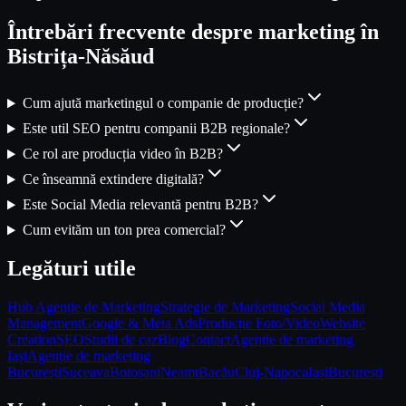
Întrebări frecvente despre marketing în
Bistrița-Năsăud
Cum ajută marketingul o companie de producție?
Este util SEO pentru companii B2B regionale?
Ce rol are producția video în B2B?
Ce înseamnă extindere digitală?
Este Social Media relevantă pentru B2B?
Cum evităm un ton prea comercial?
Legături utile
Hub Agenție de Marketing
Strategie de Marketing
Social Media
Management
Google & Meta Ads
Producție Foto/Video
Website
Creation
SEO
Studii de caz
Blog
Contact
Agenție de marketing
Iași
Agenție de marketing
București
Suceava
Botoșani
Neamț
Bacău
Cluj-Napoca
Iași
București