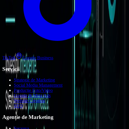
TikTok
Google Business
Servicii
Strategie de Marketing
Social Media Management
Producție Foto/Video
Google & Meta Ads
Website Creation
SEO
Agenție de Marketing
Suceava