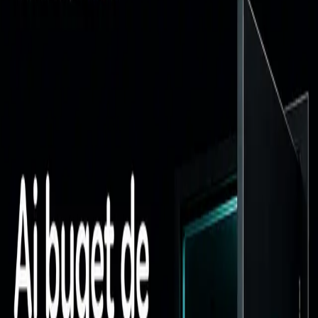
Articole conectate prin aceeași temă editorială, pentru o arhitectură
de cunoaștere mai clară.
Strategie de Marketing
De ce marketingul unei companii trebuie să
funcționeze ca un organism, nu ca o colecție de
servicii
Marketingul începe să funcționeze atunci când strategia, conținutul,
reclamele, website-ul, SEO-ul și vânzările comunică între ele. În
lipsa acestei legături, compania produce activitate, nu un sistem
orientat spre creștere.
17 iunie 2026
•
10 min read
Strategie de Marketing
De ce multe companii investesc prea târziu în
marketing
Multe companii investesc în marketing abia când vânzările scad.
Află de ce marketingul trebuie construit înainte de criză, nu după ce