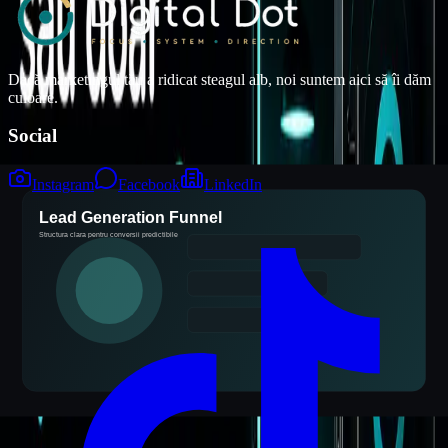
Dacă marketingul tău a ridicat steagul alb, noi suntem aici să îi dăm
culoare.
Social
Instagram
Facebook
LinkedIn