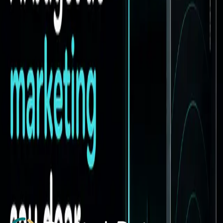
businessul începe să scârțâie.
08 iunie 2026
•
8 min read
Strategie de Marketing
Marketingul nu este loterie. Este infrastructură.
Marketingul eficient nu se bazează pe noroc, ci pe strategie, website,
conținut, campanii, SEO și măsurare. Află de ce marketingul trebuie
tratat ca infrastructură de business.
08 iunie 2026
•
7 min read
SEO & AI
SEO modern: cum se schimbă vizibilitatea online în
era AI
O analiză despre Google Search, AI SEO, structured data, llms.txt,
entități și arhitectura semantică a unui website modern.
06 mai 2026
•
10 min read