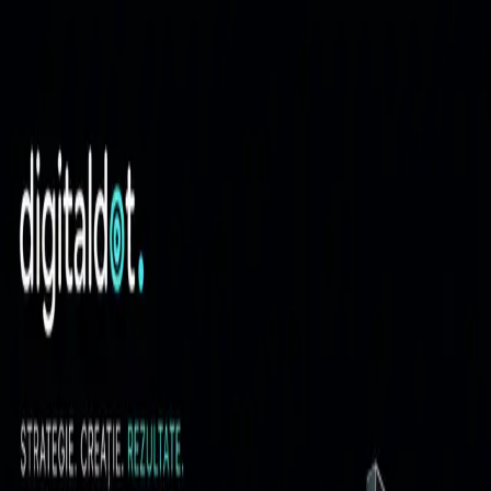
Sari la conținut
Digital Dot
Acasă
Servicii
Studii de caz
Cine suntem
Contact
Hai să povestim
Digital Dot
Acasă
/
Blog
/
SEO
Subiect semantic
SEO