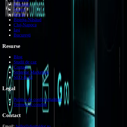
Botoșani
Neamț
Bacău
Bistrița-Năsăud
Cluj-Napoca
Iași
București
Resurse
Blog
Studii de caz
Contact
Strategie Marketing
SEO & AI
Legal
Politica de confidențialitate
Termeni și condiții
Contact
Email:
hello@digitaldot.ro