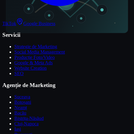
TikTok
Google Business
Servicii
Strategie de Marketing
Social Media Management
Producție Foto/Video
Google & Meta Ads
Website Creation
SEO
Agenție de Marketing
Suceava
Botoșani
Neamț
Bacău
Bistrița-Năsăud
Cluj-Napoca
Iași