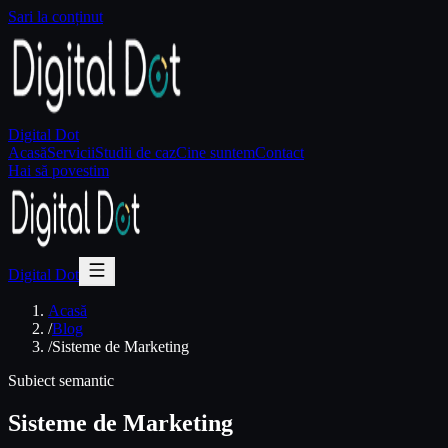
Sari la conținut
Digital Dot
Acasă
Servicii
Studii de caz
Cine suntem
Contact
Hai să povestim
Digital Dot
Acasă
/
Blog
/
Sisteme de Marketing
Subiect semantic
Sisteme de Marketing