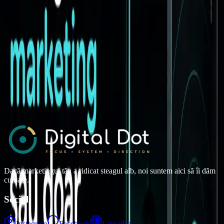
businessul începe să scârțâie.
08 iunie 2026
•
8 min read
Strategie de Marketing
Marketingul nu este loterie. Este infrastructură.
Marketingul eficient nu se bazează pe noroc, ci pe strategie, website,
conținut, campanii, SEO și măsurare. Află de ce marketingul trebuie
tratat ca infrastructură de business.
08 iunie 2026
•
7 min read
Dacă marketingul tău a ridicat steagul alb, noi suntem aici să îi dăm
culoare.
Social
Instagram
Facebook
LinkedIn