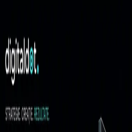
Sari la conținut
Digital Dot
Acasă
Servicii
Studii de caz
Cine suntem
Contact
Hai să povestim
Digital Dot
Acasă
/
Blog
/
Social Media Management
Subiect semantic
Social Media Management