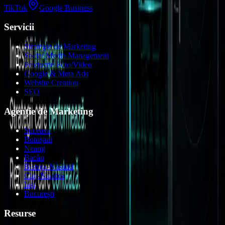
TikTok
Google Business
Servicii
Strategie de Marketing
Social Media Management
Producție Foto/Video
Google & Meta Ads
Website Creation
SEO
Agenție de Marketing
Suceava
Botoșani
Neamț
Bacău
Bistrița-Năsăud
Cluj-Napoca
Iași
București
Resurse