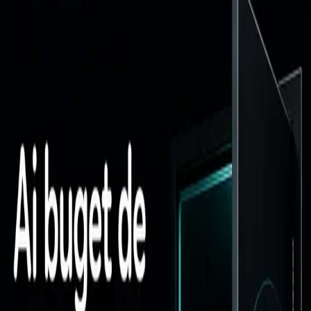
Articole conectate prin aceeași temă editorială, pentru o arhitectură
de cunoaștere mai clară.
Strategie de Marketing
De ce marketingul unei companii trebuie să
funcționeze ca un organism, nu ca o colecție de
servicii
Marketingul începe să funcționeze atunci când strategia, conținutul,
reclamele, website-ul, SEO-ul și vânzările comunică între ele. În
lipsa acestei legături, compania produce activitate, nu un sistem
orientat spre creștere.
17 iunie 2026
•
10 min read
Strategie de Marketing
De ce multe companii investesc prea târziu în
marketing
Multe companii investesc în marketing abia când vânzările scad.
Află de ce marketingul trebuie construit înainte de criză, nu după ce