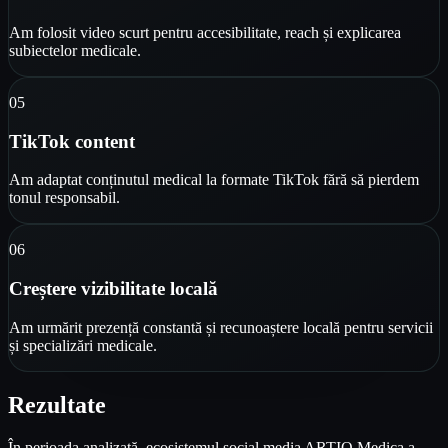
Am folosit video scurt pentru accesibilitate, reach și explicarea
subiectelor medicale.
0
5
TikTok content
Am adaptat conținutul medical la formate TikTok fără să pierdem
tonul responsabil.
0
6
Creștere vizibilitate locală
Am urmărit prezență constantă și recunoaștere locală pentru servicii
și specializări medicale.
Rezultate
În perioada analizată, ecosistemul social media ARTIO Medica a