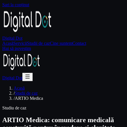
Sari la conținut
Digital Dot
Acasă
Servicii
Studii de caz
Cine suntem
Contact
Hai să povestim
Digital Dot
Acasă
/
Studii de caz
/
ARTIO Medica
Studiu de caz
ARTIO Medica: comunicare medicală