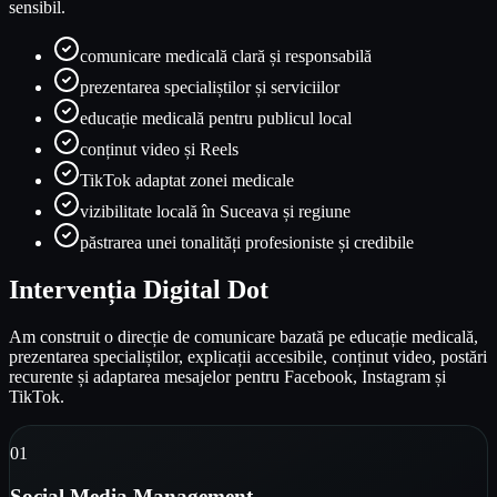
sensibil.
comunicare medicală clară și responsabilă
prezentarea specialiștilor și serviciilor
educație medicală pentru publicul local
conținut video și Reels
TikTok adaptat zonei medicale
vizibilitate locală în Suceava și regiune
păstrarea unei tonalități profesioniste și credibile
Intervenția Digital Dot
Am construit o direcție de comunicare bazată pe educație medicală,
prezentarea specialiștilor, explicații accesibile, conținut video, postări
recurente și adaptarea mesajelor pentru Facebook, Instagram și
TikTok.
0
1
Social Media Management