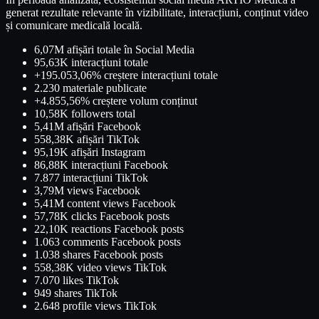
generat rezultate relevante în vizibilitate, interacțiuni, conținut video
și comunicare medicală locală.
6,07M afișări totale în Social Media
95,63K interacțiuni totale
+195.053,06% creștere interacțiuni totale
2.230 materiale publicate
+4.855,56% creștere volum conținut
10,58K followers total
5,41M afișări Facebook
558,38K afișări TikTok
95,19K afișări Instagram
86,88K interacțiuni Facebook
7.877 interacțiuni TikTok
3,79M views Facebook
5,41M content views Facebook
57,78K clicks Facebook posts
22,10K reactions Facebook posts
1.063 comments Facebook posts
1.038 shares Facebook posts
558,38K video views TikTok
7.070 likes TikTok
949 shares TikTok
2.648 profile views TikTok