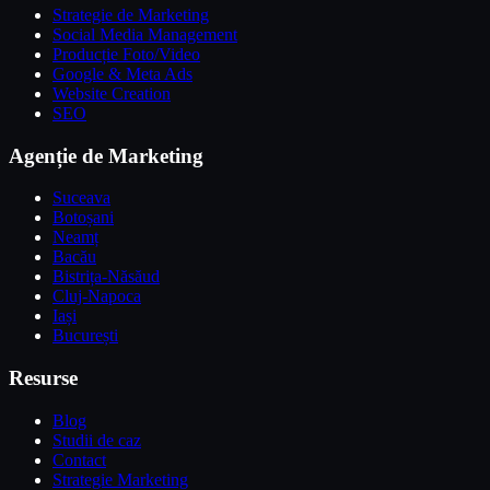
Strategie de Marketing
Social Media Management
Producție Foto/Video
Google & Meta Ads
Website Creation
SEO
Agenție de Marketing
Suceava
Botoșani
Neamț
Bacău
Bistrița-Năsăud
Cluj-Napoca
Iași
București
Resurse
Blog
Studii de caz
Contact
Strategie Marketing