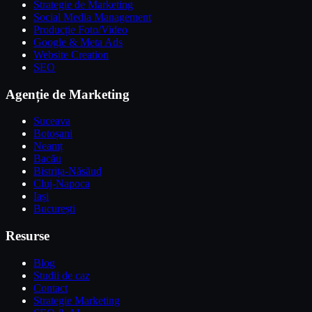
Strategie de Marketing
Social Media Management
Producție Foto/Video
Google & Meta Ads
Website Creation
SEO
Agenție de Marketing
Suceava
Botoșani
Neamț
Bacău
Bistrița-Năsăud
Cluj-Napoca
Iași
București
Resurse
Blog
Studii de caz
Contact
Strategie Marketing