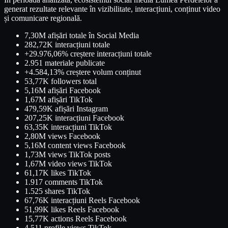
generat rezultate relevante în vizibilitate, interacțiuni, conținut video
și comunicare regională.
7,30M afișări totale în Social Media
282,72K interacțiuni totale
+29.976,06% creștere interacțiuni totale
2.951 materiale publicate
+4.584,13% creștere volum conținut
53,77K followers total
5,16M afișări Facebook
1,67M afișări TikTok
479,59K afișări Instagram
207,25K interacțiuni Facebook
63,35K interacțiuni TikTok
2,80M views Facebook
5,16M content views Facebook
1,73M views TikTok posts
1,67M video views TikTok
61,17K likes TikTok
1.917 comments TikTok
1.525 shares TikTok
67,76K interacțiuni Reels Facebook
51,99K likes Reels Facebook
15,77K actions Reels Facebook
4.511 profile views TikTok