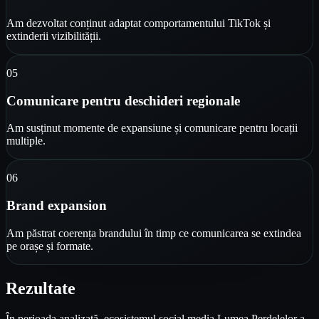
Am dezvoltat conținut adaptat comportamentului TikTok și
extinderii vizibilității.
0
5
Comunicare pentru deschideri regionale
Am susținut momente de expansiune și comunicare pentru locații
multiple.
0
6
Brand expansion
Am păstrat coerența brandului în timp ce comunicarea se extindea
pe orașe și formate.
Rezultate
În perioada analizată, ecosistemul social media Lumea Perdelelor a