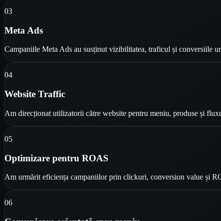
0
3
Meta Ads
Campaniile Meta Ads au susținut vizibilitatea, traficul și conversiile u
0
4
Website Traffic
Am direcționat utilizatorii către website pentru meniu, produse și fluxu
0
5
Optimizare pentru ROAS
Am urmărit eficiența campaniilor prin clickuri, conversion value și 
0
6