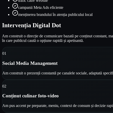
trafic către website
campanii Meta Ads eficiente
menținerea brandului în atenția publicului local
Intervenția Digital Dot
Am construit o direcție de comunicare bazată pe conținut constant, mate
în care publicul caută o opțiune rapidă și apetisantă.
0
1
Social Media Management
Am construit o prezență constantă pe canalele sociale, adaptată specifi
0
2
Conținut culinar foto-video
Am pus accent pe preparate, meniu, context de consum și decizie rapi