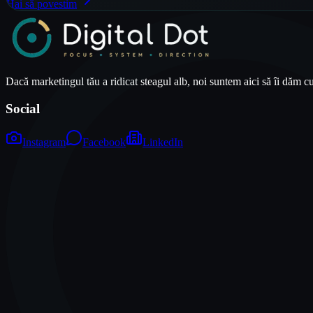
Hai să povestim
Dacă marketingul tău a ridicat steagul alb, noi suntem aici să îi dăm c
Social
Instagram
Facebook
LinkedIn