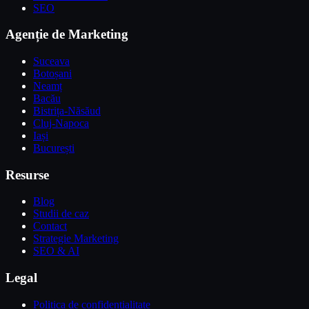
SEO
Agenție de Marketing
Suceava
Botoșani
Neamț
Bacău
Bistrița-Năsăud
Cluj-Napoca
Iași
București
Resurse
Blog
Studii de caz
Contact
Strategie Marketing
SEO & AI
Legal
Politica de confidențialitate