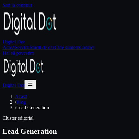
Sari la conținut
Digital Dot
Acasă
Servicii
Studii de caz
Cine suntem
Contact
Hai să povestim
Digital Dot
Acasă
/
Blog
/
Lead Generation
Cluster editorial
Lead Generation