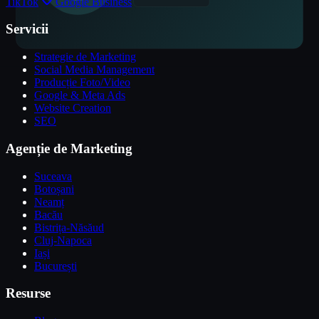
TikTok
Google Business
Servicii
Strategie de Marketing
Social Media Management
Producție Foto/Video
Google & Meta Ads
Website Creation
SEO
Agenție de Marketing
Suceava
Botoșani
Neamț
Bacău
Bistrița-Năsăud
Cluj-Napoca
Iași
București
Resurse