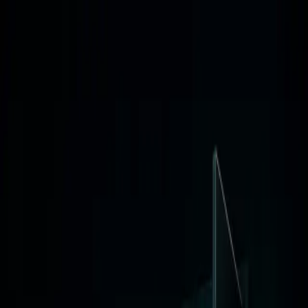
Sari la conținut
Digital Dot
Acasă
Servicii
Studii de caz
Cine suntem
Contact
Hai să povestim
Digital Dot
Acasă
/
Blog
/
Strategie
Subiect semantic
Strategie