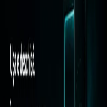
Articole conectate prin aceeași temă editorială, pentru o arhitectură
de cunoaștere mai clară.
Branding
Cum construiești un brand care rezistă în perioade
economice dificile
Un eseu strategic despre încredere, memorie de brand, disciplină
comercială și comunicare matură în perioade volatile.
15 aprilie 2026
•
10 min read
Social Media
De ce Social Media fără strategie produce doar
zgomot
O privire matură asupra diferenței dintre postare, comunicare și
sistem editorial pentru branduri care vor încredere, nu doar activitate.
18 martie 2026
•
10 min read
Social Media