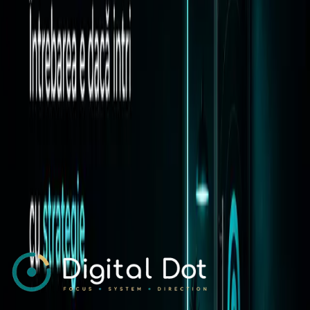
Strategie social media pentru branduri locale: de la
prezență la cereri
Cum transformi postările regulate într-un sistem coerent care crește
încrederea și aduce leaduri calificate.
22 ianuarie 2026
•
1 min read
Strategie de Marketing
Audit de marketing în 90 de zile: model simplu
pentru decizii mai bune
Un framework pragmatic prin care poți evalua ce merită păstrat, ce
trebuie oprit și unde accelerezi investiția.
02 noiembrie 2025
•
1 min read