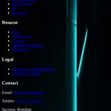
Cluj-Napoca
Iași
București
Resurse
Blog
Studii de caz
Contact
Strategie Marketing
SEO & AI
Legal
Politica de confidențialitate
Termeni și condiții
Contact
Email:
hello@digitaldot.ro
Telefon:
+40 773 330 551
Suceava, România