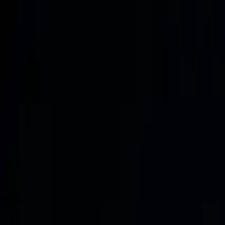
Sari la conținut
Digital Dot
Acasă
Servicii
Studii de caz
Cine suntem
Contact
Hai să povestim
Digital Dot
Acasă
/
Blog
/
Branding
Cluster editorial
Branding