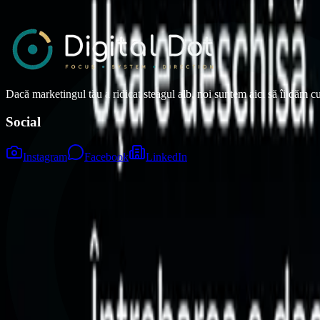
25 martie 2026
•
10 min read
Dacă marketingul tău a ridicat steagul alb, noi suntem aici să îi dăm c
Social
Instagram
Facebook
LinkedIn