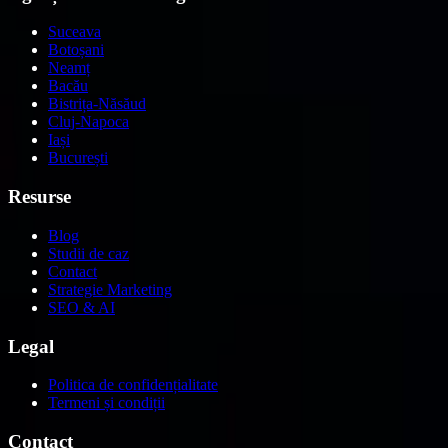
Suceava
Botoșani
Neamț
Bacău
Bistrița-Năsăud
Cluj-Napoca
Iași
București
Resurse
Blog
Studii de caz
Contact
Strategie Marketing
SEO & AI
Legal
Politica de confidențialitate
Termeni și condiții
Contact