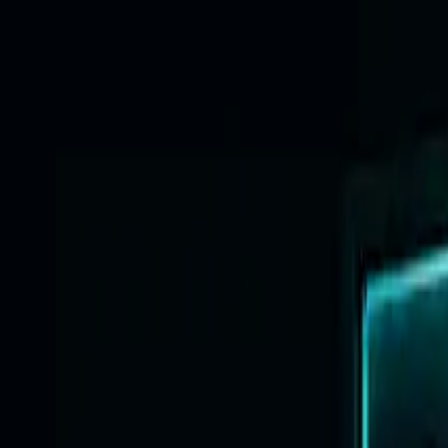
nomice dificile
rcială și comunicare matură în perioade volatile.
 și cum se construiește o idee de brand recognoscibilă.
ampaniilor fără memorie strategică.