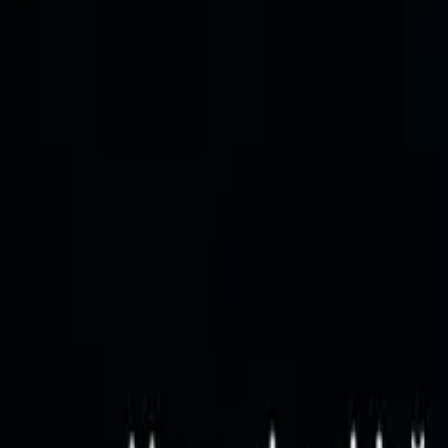
Poziționare, consistență și arhitectură de brand.
Branding
Cum construiești un brand care rezistă în perioade eco
Un eseu strategic despre încredere, memorie de brand, disciplină come
15 aprilie 2026
•
10 min read
Branding
Diferența dintre conținut și poziționare
De ce conținutul publicat constant nu compensează o poziționare slabă
08 aprilie 2026
•
10 min read
Branding
Cum distruge improvizația consistența unui brand
Despre costul invizibil al deciziilor reactive, schimbărilor de ton și c