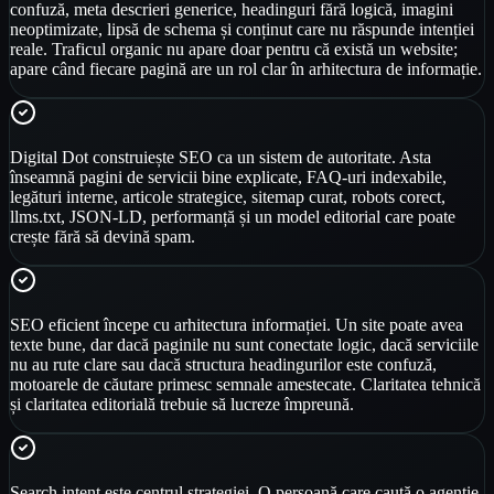
confuză, meta descrieri generice, headinguri fără logică, imagini
neoptimizate, lipsă de schema și conținut care nu răspunde intenției
reale. Traficul organic nu apare doar pentru că există un website;
apare când fiecare pagină are un rol clar în arhitectura de informație.
Digital Dot construiește SEO ca un sistem de autoritate. Asta
înseamnă pagini de servicii bine explicate, FAQ-uri indexabile,
legături interne, articole strategice, sitemap curat, robots corect,
llms.txt, JSON-LD, performanță și un model editorial care poate
crește fără să devină spam.
SEO eficient începe cu arhitectura informației. Un site poate avea
texte bune, dar dacă paginile nu sunt conectate logic, dacă serviciile
nu au rute clare sau dacă structura headingurilor este confuză,
motoarele de căutare primesc semnale amestecate. Claritatea tehnică
și claritatea editorială trebuie să lucreze împreună.
Search intent este centrul strategiei. O persoană care caută o agenție