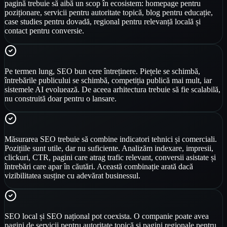
pagină trebuie să aibă un scop în ecosistem: homepage pentru
poziționare, servicii pentru autoritate topică, blog pentru educație,
case studies pentru dovadă, regional pentru relevanță locală și
contact pentru conversie.
Pe termen lung, SEO bun cere întreținere. Piețele se schimbă,
întrebările publicului se schimbă, competiția publică mai mult, iar
sistemele AI evoluează. De aceea arhitectura trebuie să fie scalabilă,
nu construită doar pentru o lansare.
Măsurarea SEO trebuie să combine indicatori tehnici și comerciali.
Pozițiile sunt utile, dar nu suficiente. Analizăm indexare, impresii,
clickuri, CTR, pagini care atrag trafic relevant, conversii asistate și
întrebări care apar în căutări. Această combinație arată dacă
vizibilitatea susține cu adevărat businessul.
SEO local și SEO național pot coexista. O companie poate avea
pagini de servicii pentru autoritate topică și pagini regionale pentru