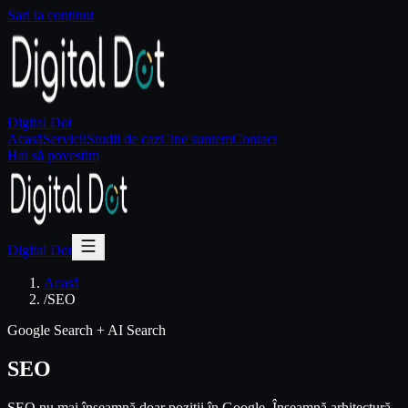
Sari la conținut
Digital Dot
Acasă
Servicii
Studii de caz
Cine suntem
Contact
Hai să povestim
Digital Dot
Acasă
/
SEO
Google Search + AI Search
SEO
SEO nu mai înseamnă doar poziții în Google. Înseamnă arhitectură