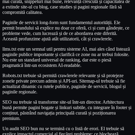
mai curată, snippeturi mai bune, relevanță crescută și capacitatea de
a extinde site-ul cu blog, case studies și pagini regionale fără să
compromită calitatea.
Paginile de servicii long-form sunt fundamentul autorității. Ele
permit brandului să explice nu doar ce oferă, ci și cum gândește, ce
probleme vede, cum lucrează și de ce abordarea este diferită.
Această profunzime ajută atât utilizatorii, cât și crawlerele.
llms.txt este un semnal util pentru sisteme AI, mai ales când listează
paginile publice importante și clarifică ce zone nu ar trebui folosite.
Nu este un standard universal de ranking, dar este o piesă
pragmatică într-un ecosistem AI-readable.
Robots.txt trebuie să permită crawlerele relevante și să protejeze
zonele private precum admin și API-uri. Sitemap-ul trebuie să fie
actualizat dinamic cu rutele publice, paginile de servicii, blogul și
paginile regionale.
SEO nu trebuie să transforme site-ul într-un director. Arhitectura
bună permite pagini bogate și linkuri subtile, cu integrare în footer și
conținut, păstrând navigația principală curată și poziționarea
premium.
Un audit SEO bun nu se termină cu o listă de erori. El trebuie să
explice impactul comercial al fiecărei probleme: ce blochează