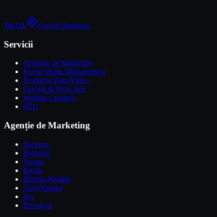
TikTok
Google Business
Servicii
Strategie de Marketing
Social Media Management
Producție Foto/Video
Google & Meta Ads
Website Creation
SEO
Agenție de Marketing
Suceava
Botoșani
Neamț
Bacău
Bistrița-Năsăud
Cluj-Napoca
Iași
București