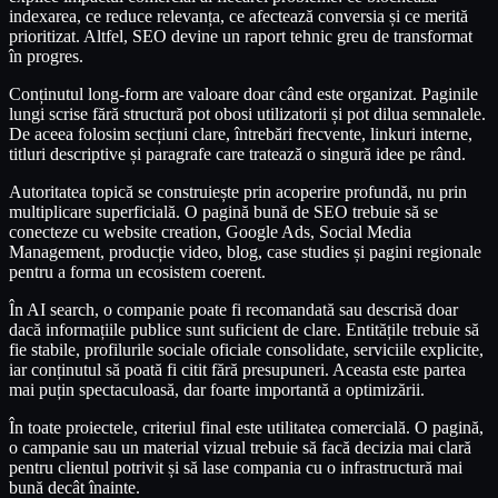
indexarea, ce reduce relevanța, ce afectează conversia și ce merită
prioritizat. Altfel, SEO devine un raport tehnic greu de transformat
în progres.
Conținutul long-form are valoare doar când este organizat. Paginile
lungi scrise fără structură pot obosi utilizatorii și pot dilua semnalele.
De aceea folosim secțiuni clare, întrebări frecvente, linkuri interne,
titluri descriptive și paragrafe care tratează o singură idee pe rând.
Autoritatea topică se construiește prin acoperire profundă, nu prin
multiplicare superficială. O pagină bună de SEO trebuie să se
conecteze cu website creation, Google Ads, Social Media
Management, producție video, blog, case studies și pagini regionale
pentru a forma un ecosistem coerent.
În AI search, o companie poate fi recomandată sau descrisă doar
dacă informațiile publice sunt suficient de clare. Entitățile trebuie să
fie stabile, profilurile sociale oficiale consolidate, serviciile explicite,
iar conținutul să poată fi citit fără presupuneri. Aceasta este partea
mai puțin spectaculoasă, dar foarte importantă a optimizării.
În toate proiectele, criteriul final este utilitatea comercială. O pagină,
o campanie sau un material vizual trebuie să facă decizia mai clară
pentru clientul potrivit și să lase compania cu o infrastructură mai
bună decât înainte.