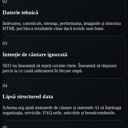
0
2
Datorie tehnică
Indexarea, canonicals, sitemap, performanța, imaginile și structura
HTML pot bloca rezultatele chiar dacă textele sunt bune.
0
3
Intenție de căutare ignorată
SEO nu înseamnă să repeți cuvinte cheie. Înseamnă să răspunzi
precis la ce caută utilizatorul în fiecare etapă.
0
4
Lipsă structured data
Schema.org ajută motoarele de căutare și sistemele AI să înțeleagă
organizația, serviciile, FAQ-urile, articolele și breadcrumburile.
0
5