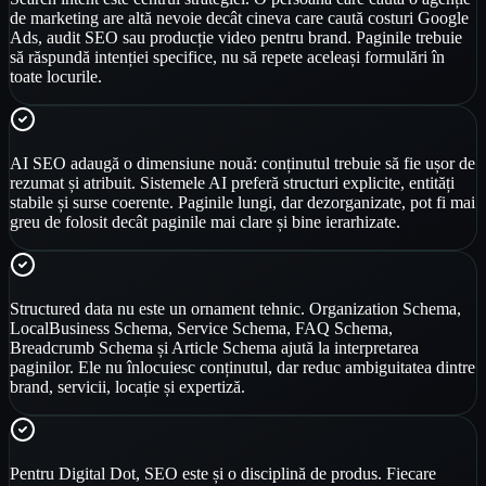
de marketing are altă nevoie decât cineva care caută costuri Google
Ads, audit SEO sau producție video pentru brand. Paginile trebuie
să răspundă intenției specifice, nu să repete aceleași formulări în
toate locurile.
AI SEO adaugă o dimensiune nouă: conținutul trebuie să fie ușor de
rezumat și atribuit. Sistemele AI preferă structuri explicite, entități
stabile și surse coerente. Paginile lungi, dar dezorganizate, pot fi mai
greu de folosit decât paginile mai clare și bine ierarhizate.
Structured data nu este un ornament tehnic. Organization Schema,
LocalBusiness Schema, Service Schema, FAQ Schema,
Breadcrumb Schema și Article Schema ajută la interpretarea
paginilor. Ele nu înlocuiesc conținutul, dar reduc ambiguitatea dintre
brand, servicii, locație și expertiză.
Pentru Digital Dot, SEO este și o disciplină de produs. Fiecare