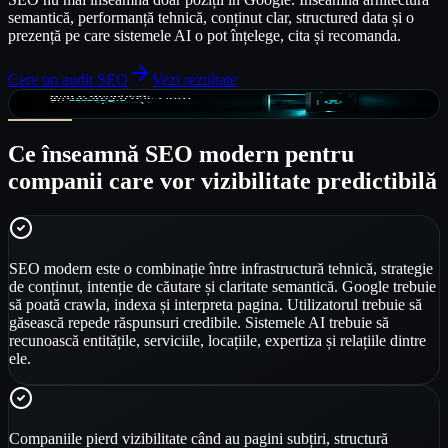
semantică, performanță tehnică, conținut clar, structured data și o
prezență pe care sistemele AI o pot înțelege, cita și recomanda.
Cere un audit SEO
Vezi rezultate
Ce înseamnă SEO modern pentru
companii care vor vizibilitate predictibilă
SEO modern este o combinație între infrastructură tehnică, strategie
de conținut, intenție de căutare și claritate semantică. Google trebuie
să poată crawla, indexa și interpreta pagina. Utilizatorul trebuie să
găsească repede răspunsuri credibile. Sistemele AI trebuie să
recunoască entitățile, serviciile, locațiile, expertiza și relațiile dintre
ele.
Companiile pierd vizibilitate când au pagini subțiri, structură