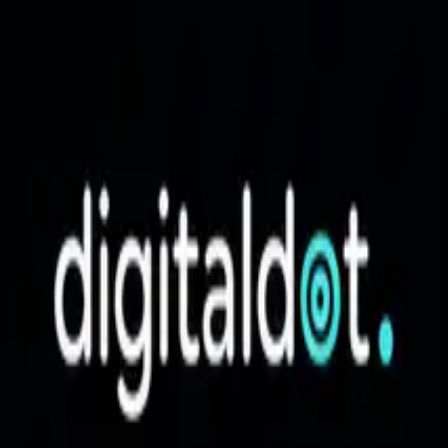
Sari la conținut
Digital Dot
Acasă
Servicii
Studii de caz
Cine suntem
Contact
Hai să povestim
Digital Dot
Acasă
/
Blog
/
Paid Media
Cluster editorial
Paid Media