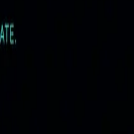
ia
e de marketing reală.
e
 page-ul și mesajul nu lucrează ca sistem.
ită testat primul
e, dar vor eficiență mai bună pe cost și conversie.