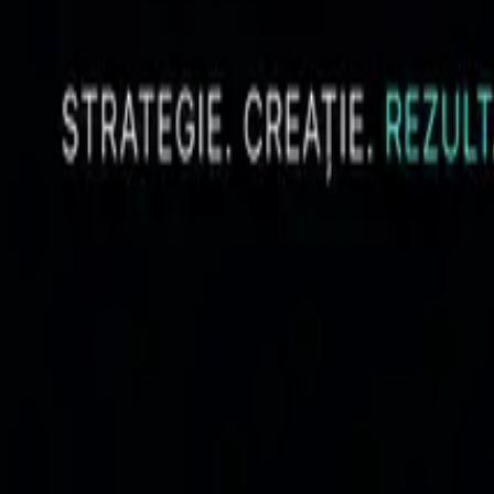
Optimizare pentru reclame Google și Meta.
Paid Media
De ce multe business-uri confundă boost-ul cu strateg
Despre diferența dintre distribuție plătită, campanie, funnel și strategi
22 aprilie 2026
•
10 min read
Paid Media
De ce multe reclame nu generează rezultate predictibil
De ce Google Ads și Meta Ads eșuează când trackingul, oferta, landing
01 aprilie 2026
•
10 min read
Paid Media
Optimizare Meta + Google pentru bugete medii: ce mer
Un ghid de prioritizare pentru business-uri care au deja campanii activ