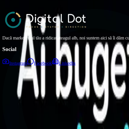
18 decembrie 2025
•
1 min read
Dacă marketingul tău a ridicat steagul alb, noi suntem aici să îi dăm c
Social
Instagram
Facebook
LinkedIn