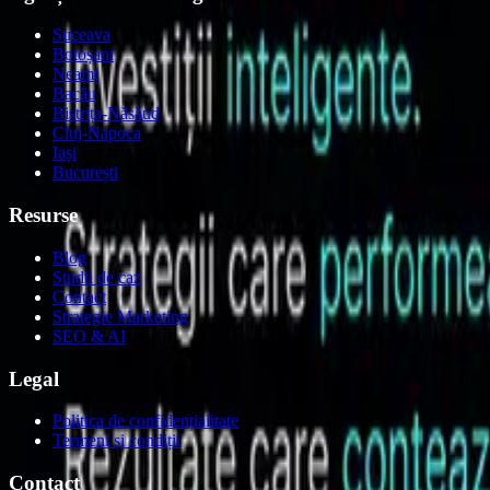
Suceava
Botoșani
Neamț
Bacău
Bistrița-Năsăud
Cluj-Napoca
Iași
București
Resurse
Blog
Studii de caz
Contact
Strategie Marketing
SEO & AI
Legal
Politica de confidențialitate
Termeni și condiții
Contact