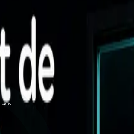
 și cum se construiește o idee de brand recognoscibilă.
ampaniilor fără memorie strategică.
uloare.