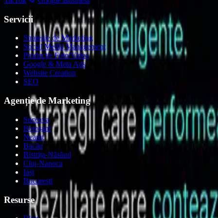
TikTok
Google Business
Servicii
Strategie de Marketing
Social Media Management
Producție Foto/Video
Google & Meta Ads
Website Creation
SEO
Agenție de Marketing
Suceava
Botoșani
Neamț
Bacău
Bistrița-Năsăud
Cluj-Napoca
Iași
București
Resurse