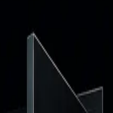
ă fără zgomot inutil.