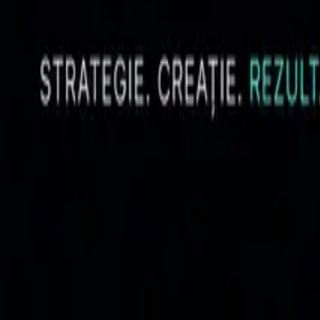
Fondator & Strategie Digital Dot
Filip Lucian scrie despre poziționare, strategie de marketing, infrastruc
https://digitaldot.ro/blog/autor/filip-lucian
SEO & AI
SEO modern: cum se schimbă vizibilitatea online în e
O analiză despre Google Search, AI SEO, structured data, llms.txt, ent
06 mai 2026
•
10 min read
Paid Media
De ce multe business-uri confundă boost-ul cu strateg
Despre diferența dintre distribuție plătită, campanie, funnel și strategi
22 aprilie 2026
•
10 min read
Branding