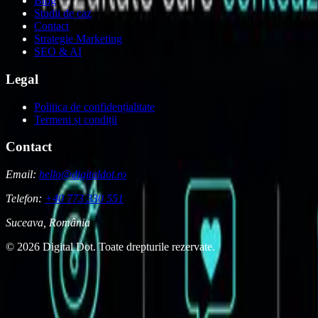
Blog
Studii de caz
Contact
Strategie Marketing
SEO & AI
Legal
Politica de confidențialitate
Termeni și condiții
Contact
Email:
hello@digitaldot.ro
Telefon:
+40 773 330 551
Suceava, România
© 2026 Digital Dot. Toate drepturile rezervate.