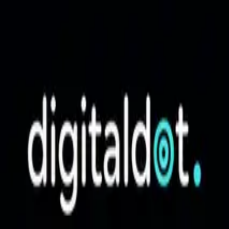
Sari la conținut
Digital Dot
Acasă
Servicii
Studii de caz
Cine suntem
Contact
Hai să povestim
Digital Dot
Acasă
/
Blog
/
Filip Lucian
Autor Digital Dot
Filip Lucian