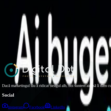
Diferența dintre conținut și poziționare
De ce conținutul publicat constant nu compensează o poziționare slabă
08 aprilie 2026
•
10 min read
Branding
Cum distruge improvizația consistența unui brand
Despre costul invizibil al deciziilor reactive, schimbărilor de ton și c
25 martie 2026
•
10 min read
Dacă marketingul tău a ridicat steagul alb, noi suntem aici să îi dăm c
Social
Instagram
Facebook
LinkedIn