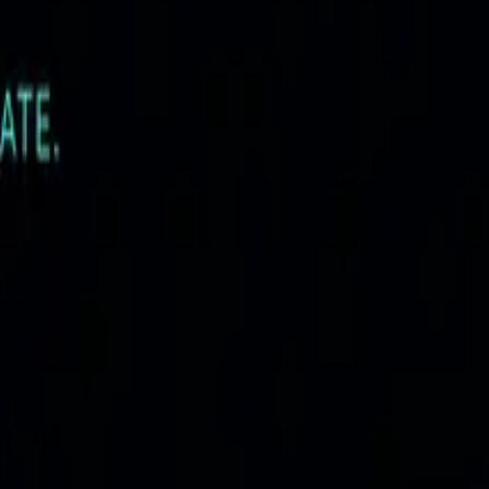
tură de brand și felul în care companiile pot construi creștere predictibil
ra AI
ități și arhitectura semantică a unui website modern.
ia
e de marketing reală.