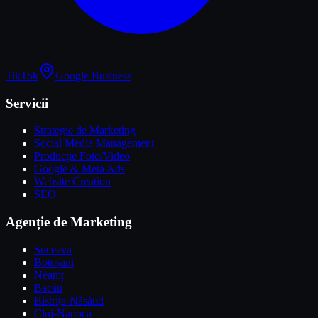
TikTok
Google Business
Servicii
Strategie de Marketing
Social Media Management
Producție Foto/Video
Google & Meta Ads
Website Creation
SEO
Agenție de Marketing
Suceava
Botoșani
Neamț
Bacău
Bistrița-Năsăud
Cluj-Napoca