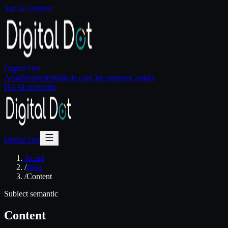
Sari la conținut
Digital Dot
Acasă
Servicii
Studii de caz
Cine suntem
Contact
Hai să povestim
Digital Dot
Acasă
/
Blog
/
Content
Subiect semantic
Content